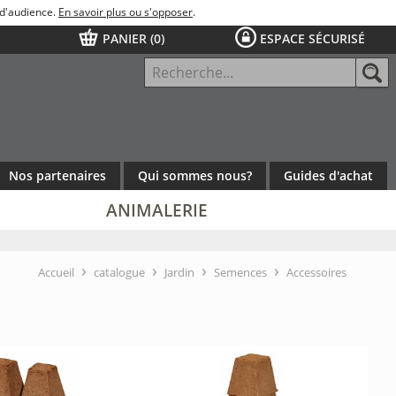
 d'audience.
En savoir plus ou s'opposer
.
N
PANIER (
0
)
ESPACE SÉCURISÉ
0 article
Connexion
Total :
0,00 €
Nos partenaires
Qui sommes nous?
Guides d'achat
Comment
ANIMALERIE
choisir sa
pergola ?
ON
E
RONGEURS
PERGOLA
RALES
GRAINES FOURRAGÈRES
Accueil
catalogue
Jardin
Semences
Accessoires
OLAILLES
CHEVAUX
DE TERRE
BULBES POTAGERS