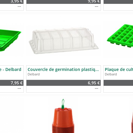
3,95 €
9,95 €
e - Delbard
Couvercle de germination plastique - Delbard
Delbard
Delbard
7,95 €
6,95 €