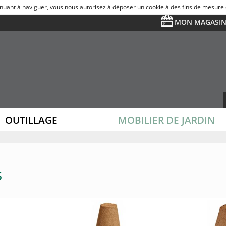
ntinuant à naviguer, vous nous autorisez à déposer un cookie à des fins de mesure
MON MAGASI
Choisir un magasin
OUTILLAGE
MOBILIER DE JARDIN
PROTECTION DE LA PERSONNE
SALON DÉTENTE
CHATS
RELAXATI
ARROSAG
OISEAUX
GRAINES POTAGÈRES
GRAINES FLO
s
REPTILES ET INSECTES
LUMINAIRE
BASSECOUR ET V
SPA
SEMENCES GAZON
SEMENCE POMME 
ANIMAUX DE LA NATURE
ACCESSOIRES