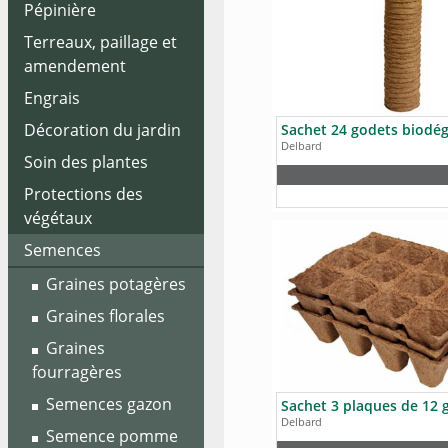
Pépinière
Plantes de bassins
Arbustes
Plants potagers
Terreaux, paillage et
Plantes
Conifères
Plants
Plantes
amendement
méditerranéennes
aromatiques
grimpantes
Engrais
Plantes fougères
Terreaux
Décoration du jardin
Plantes de haie
Paillage
Delbard
Soin des plantes
Plantes de terre
Amendement
Poteries
de bruyère
Protections des
Statues et objets
Produits
végétaux
de décoration
phytosanitaires
Arbres fruitiers
Semences
Petits fruits
Fontaines
Autres
Films et voiles de
croissance
Rosiers
Eclairages solaires
Graines potagères
et autres
Films et voiles
Graines florales
d'hivernage
Autres
Graines
fourragères
Semences gazon
Delbard
Semence pomme