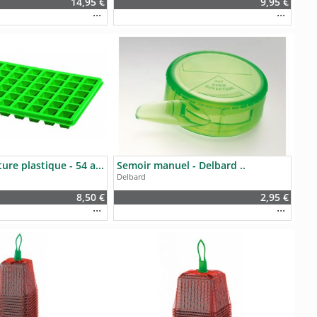
14,95 €
9,95 €
Plaque de culture plastique - 54 alvéoles - Delbard ..
Semoir manuel - Delbard ..
Delbard
8,50 €
2,95 €