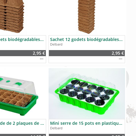
Sachet 20 godets biodégradables carrés 6cm - Delbard
Sachet 12 godets biodégradables carrés 8cm - Delbard
Delbard
2,95 €
2,95 €
Mini serre rigide de 2 plaques de 12 godets biodégradables - Delbard ..
Mini serre de 15 pots en plastique - Delbard
Delbard