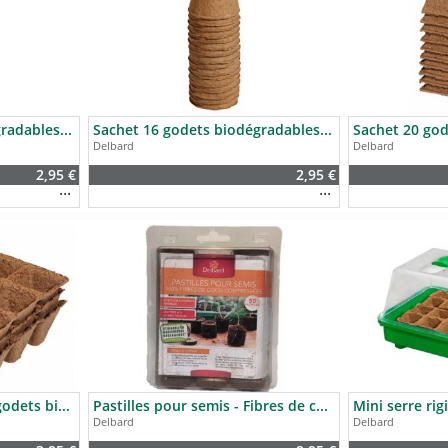
Sachet 24 godets biodégradables ronds 6cm - Delbard
Sachet 16 godets biodégradables ronds 8cm - Delbard
Delbard
Delbard
2,95 €
2,95 €
Sachet 3 plaques de 12 godets biodégradables carrés 5cm - Delbard ..
Pastilles pour semis - Fibres de coco - Delbard
Delbard
Delbard